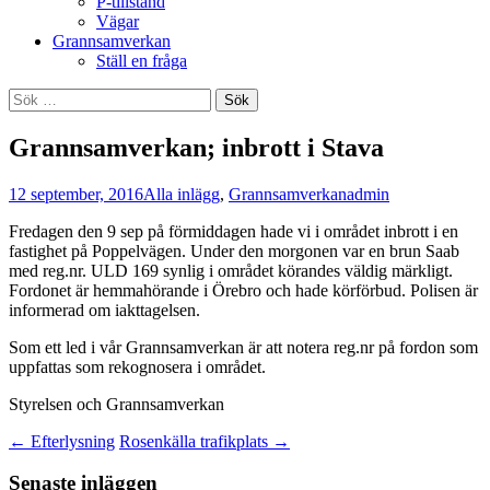
P-tillstånd
Vägar
Grannsamverkan
Ställ en fråga
Sök
efter:
Grannsamverkan; inbrott i Stava
12 september, 2016
Alla inlägg
,
Grannsamverkan
admin
Fredagen den 9 sep på förmiddagen hade vi i området inbrott i en
fastighet på Poppelvägen. Under den morgonen var en brun Saab
med reg.nr. ULD 169 synlig i området körandes väldig märkligt.
Fordonet är hemmahörande i Örebro och hade körförbud. Polisen är
informerad om iakttagelsen.
Som ett led i vår Grannsamverkan är att notera reg.nr på fordon som
uppfattas som rekognosera i området.
Styrelsen och Grannsamverkan
Inläggsnavigering
←
Efterlysning
Rosenkälla trafikplats
→
Senaste inläggen