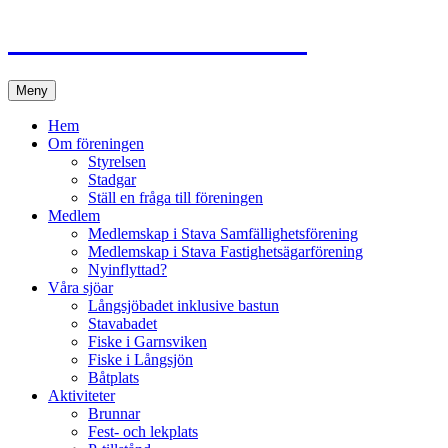
Hoppa
Välkommen till Stava
till
innehåll
Meny
Hem
Om föreningen
Styrelsen
Stadgar
Ställ en fråga till föreningen
Medlem
Medlemskap i Stava Samfällighetsförening
Medlemskap i Stava Fastighetsägarförening
Nyinflyttad?
Våra sjöar
Långsjöbadet inklusive bastun
Stavabadet
Fiske i Garnsviken
Fiske i Långsjön
Båtplats
Aktiviteter
Brunnar
Fest- och lekplats