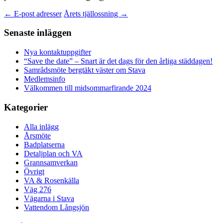
Inläggsnavigering
←
E-post adresser
Årets tjällossning
→
Senaste inläggen
Nya kontaktuppgifter
“Save the date” – Snart är det dags för den årliga städdagen!
Samrådsmöte bergtäkt väster om Stava
Medlemsinfo
Välkommen till midsommarfirande 2024
Kategorier
Alla inlägg
Årsmöte
Badplatserna
Detaljplan och VA
Grannsamverkan
Övrigt
VA & Rosenkälla
Väg 276
Vägarna i Stava
Vattendom Långsjön