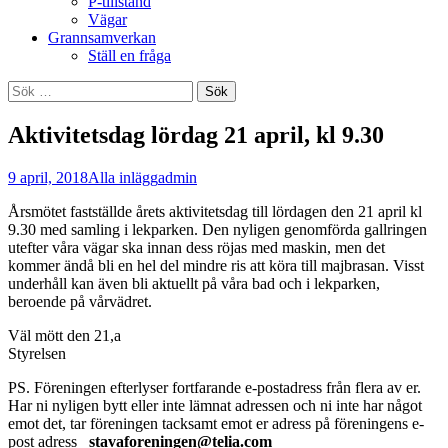
P-tillstånd
Vägar
Grannsamverkan
Ställ en fråga
Sök
efter:
Aktivitetsdag lördag 21 april, kl 9.30
9 april, 2018
Alla inlägg
admin
Årsmötet fastställde årets aktivitetsdag till lördagen den 21 april kl
9.30 med samling i lekparken. Den nyligen genomförda gallringen
utefter våra vägar ska innan dess röjas med maskin, men det
kommer ändå bli en hel del mindre ris att köra till majbrasan. Visst
underhåll kan även bli aktuellt på våra bad och i lekparken,
beroende på vårvädret.
Väl mött den 21,a
Styrelsen
PS. Föreningen efterlyser fortfarande e-postadress från flera av er.
Har ni nyligen bytt eller inte lämnat adressen och ni inte har något
emot det, tar föreningen tacksamt emot er adress på föreningens e-
post adress
stavaforeningen@telia.com