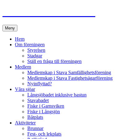
Hoppa
Välkommen till Stava
till
innehåll
Meny
Hem
Om föreningen
Styrelsen
Stadgar
Ställ en fråga till föreningen
Medlem
Medlemskap i Stava Samfällighetsförening
Medlemskap i Stava Fastighetsägarförening
Nyinflyttad?
Våra sjöar
Långsjöbadet inklusive bastun
Stavabadet
Fiske i Garnsviken
Fiske i Långsjön
Båtplats
Aktiviteter
Brunnar
Fest- och lekplats