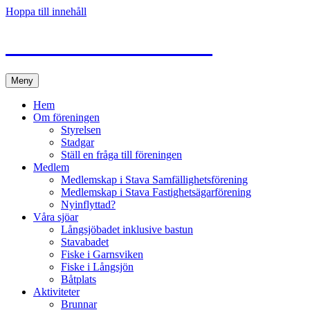
Hoppa till innehåll
Välkommen till Stava
Meny
Hem
Om föreningen
Styrelsen
Stadgar
Ställ en fråga till föreningen
Medlem
Medlemskap i Stava Samfällighetsförening
Medlemskap i Stava Fastighetsägarförening
Nyinflyttad?
Våra sjöar
Långsjöbadet inklusive bastun
Stavabadet
Fiske i Garnsviken
Fiske i Långsjön
Båtplats
Aktiviteter
Brunnar